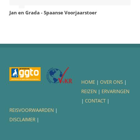
Jan en Grada - Spaanse Voorjaarstoer
HOME
|
OVER ONS
|
REIZEN
|
ERVARINGEN
|
CONTACT
|
REISVOORWAARDEN
|
DISCLAIMER
|