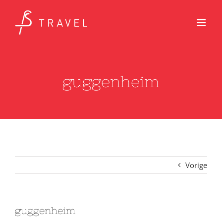
Ga
naar
inhoud
guggenheim
Vorige
guggenheim