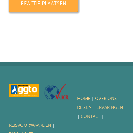
HOME
|
OVER ONS
|
REIZEN
|
ERVARINGEN
|
CONTACT
|
REISVOORWAARDEN
|